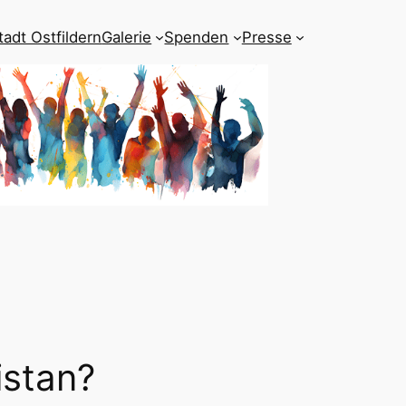
tadt Ostfildern
Galerie
Spenden
Presse
istan?