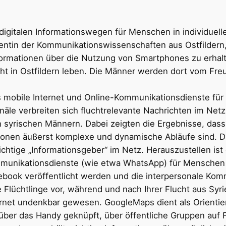
gitalen Informationswegen für Menschen in individuellen
ntin der Kommunikationswissenschaften aus Ostfildern, 
formationen über die Nutzung von Smartphones zu erhalt
cht in Ostfildern leben. Die Männer werden dort vom Freu
s mobile Internet und Online-Kommunikationsdienste fü
näle verbreiten sich fluchtrelevante Nachrichten im Net
n syrischen Männern. Dabei zeigten die Ergebnisse, das
tionen äußerst komplexe und dynamische Abläufe sind. D
ichtige „Informationsgeber“ im Netz. Herauszustellen ist
unikationsdienste (wie etwa WhatsApp) für Menschen 
ebook veröffentlicht werden und die interpersonale Kom
ie Flüchtlinge vor, während und nach Ihrer Flucht aus Sy
rnet undenkbar gewesen. GoogleMaps dient als Orientie
über das Handy geknüpft, über öffentliche Gruppen auf 