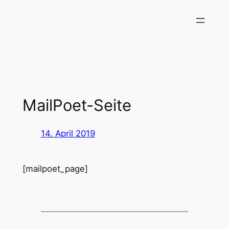
Zum
Inhalt
springen
MailPoet-Seite
14. April 2019
[mailpoet_page]