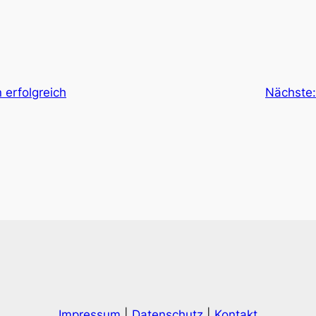
 erfolgreich
Nächste
Impressum
|
Datenschutz
|
Kontakt