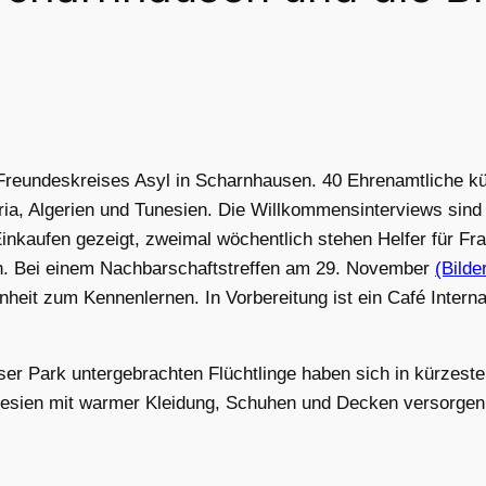
s Freundeskreises Asyl in Scharnhausen. 40 Ehrenamtliche k
ria, Algerien und Tunesien. Die Willkommensinterviews sind 
aufen gezeigt, zweimal wöchentlich stehen Helfer für Fra
n. Bei einem Nachbarschaftstreffen am 29. November
(Bilde
heit zum Kennenlernen. In Vorbereitung ist ein Café Interna
er Park untergebrachten Flüchtlinge haben sich in kürzester
esien mit warmer Kleidung, Schuhen und Decken versorgen u