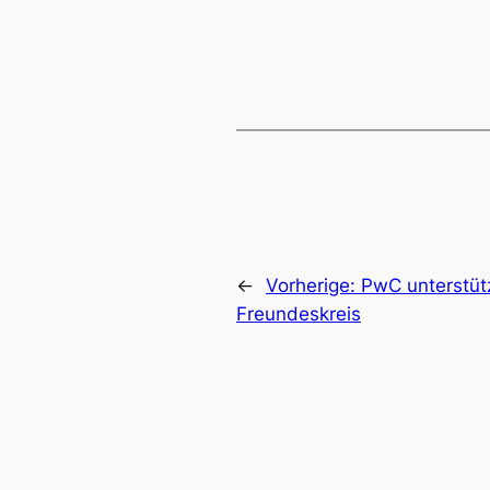
←
Vorherige:
PwC unterstüt
Freundeskreis