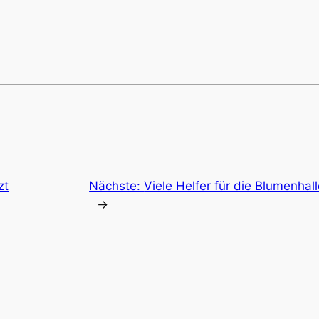
zt
Nächste:
Viele Helfer für die Blumenhall
→